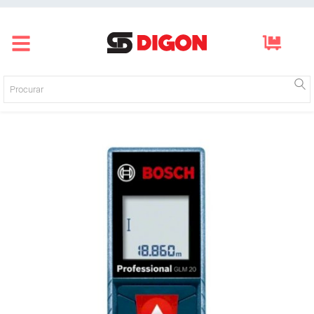
Página inicial
Produtos
Empresa
Blog
Mídias
Contato
Login
Registre-se