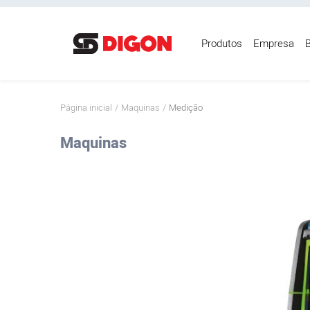
Produtos
Empresa
B
Página inicial
Página inicial
Maquinas
Medição
Produtos
Maquinas
Empresa
Blog
Mídias
Contato
Login
Registre-se