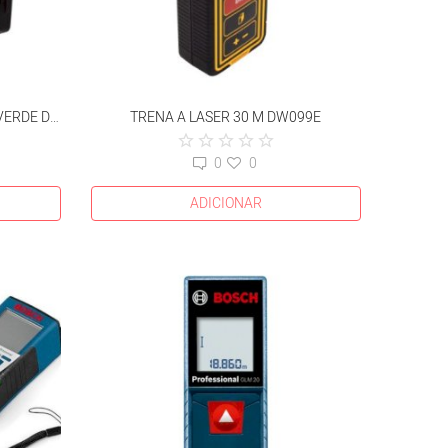
NIVELADOR A LASER DE LINHAS VERDE DW088CG-LA
TRENA A LASER 30 M DW099E
0
0
ADICIONAR