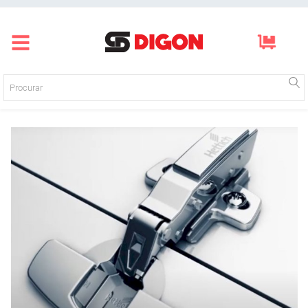
Página inicial
Produtos
Empresa
Blog
Mídias
Contato
Login
Registre-se